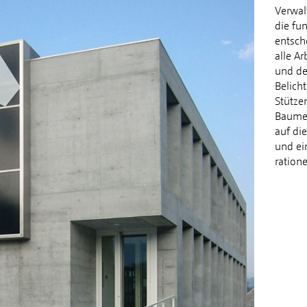
Verwal
die fu
entsch
alle Ar
und de
Belich
Stütze
Baumei
auf die
und ei
ration