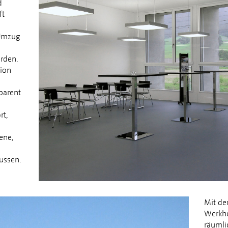
d
ft
 Umzug
rden.
ion
parent
rt,
ene,
ussen.
Mit de
Werkho
räumli