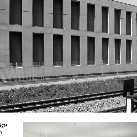
ägte
n