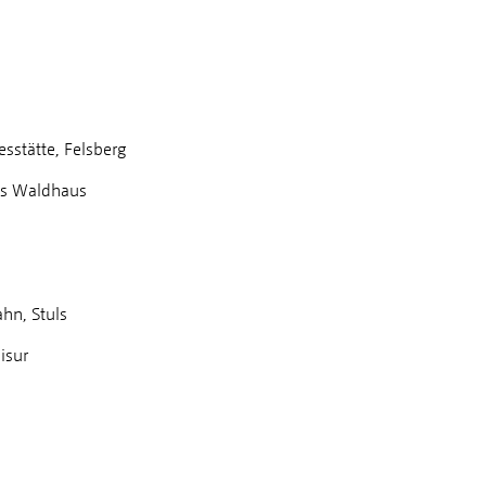
sstätte, Felsberg
ims Waldhaus
hn, Stuls
isur