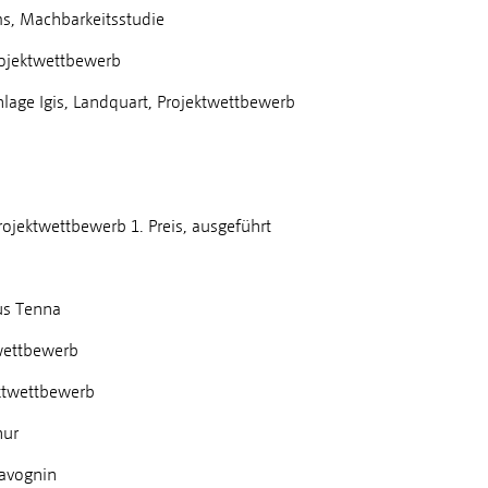
s, Machbarkeitsstudie
rojektwettbewerb
lage Igis, Landquart, Projektwettbewerb
ojektwettbewerb 1. Preis, ausgeführt
us Tenna
wettbewerb
ktwettbewerb
hur
avognin