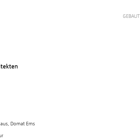
GEBAUT
itekten
aus, Domat Ems
ur