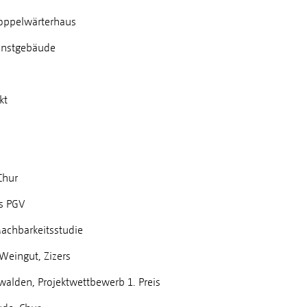
oppelwärterhaus
enstgebäude
kt
Chur
s PGV
achbarkeitsstudie
eingut, Zizers
lden, Projektwettbewerb 1. Preis