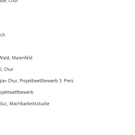
de, Chur
sch
Wald, Maienfeld
, Chur
a» Chur, Projektwettbewerb 3. Preis
rojektwettbewerb
duz, Machbarkeitsstudie