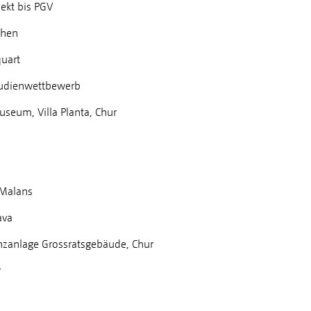
ekt bis PGV
chen
quart
tudienwettbewerb
eum, Villa Planta, Chur
 Malans
ava
anlage Grossratsgebäude, Chur
r