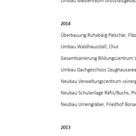
Umbau Medienraum Grossratsgebäu
2014
Überbauung Ruhabärg Patschär, Flä
Umbau Waldhausstall, Chur
Gesamtsanierung Bildungszentrum 
Umbau Dachgeschoss Zeughausareal
Neubau Verwaltungszentrum «sinergi
Neubau Schulanlage Räfis/Buchs, P
Neubau Urnengräber, Friedhof Bona
2013