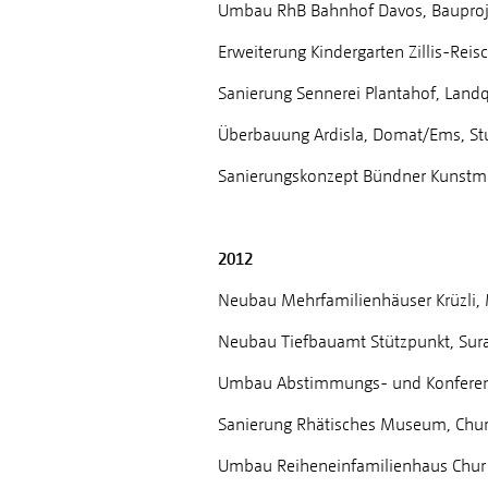
Umbau RhB Bahnhof Davos, Bauproj
Erweiterung Kindergarten Zillis-Reis
Sanierung Sennerei Plantahof, Land
Überbauung Ardisla, Domat/Ems, S
Sanierungskonzept Bündner Kunstmus
2012
Neubau Mehrfamilienhäuser Krüzli,
Neubau Tiefbauamt Stützpunkt, Sur
Umbau Abstimmungs- und Konferenz
Sanierung Rhätisches Museum, Chu
Umbau Reiheneinfamilienhaus Chur